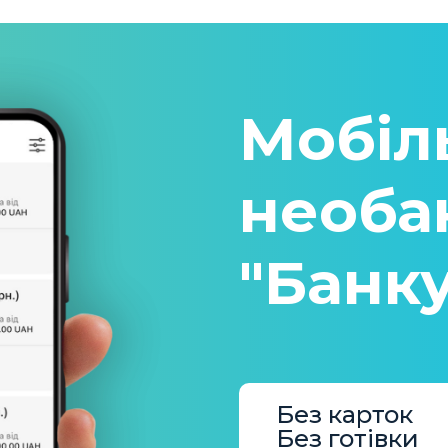
Мобіл
необа
"Банк
Без карток
Без готівки