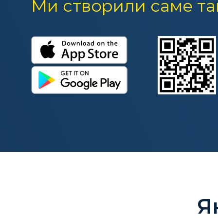
Ми створили саме та
Я