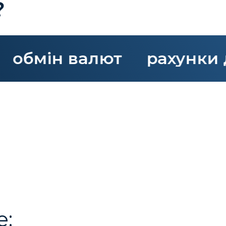
?
мін валют
рахунки деп
е: