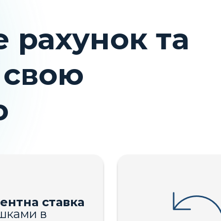
 рахунок та
 свою
ю
ентна ставка
шками в