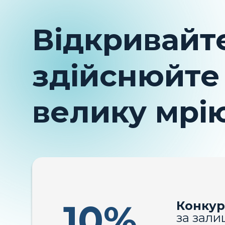
Відкривайте
здійснюйте
велику мрі
10%
Конкур
за зали